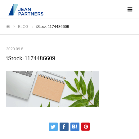
BLOG
iStock-1174486609
ホーム
2020.09.8
iStock-1174486609