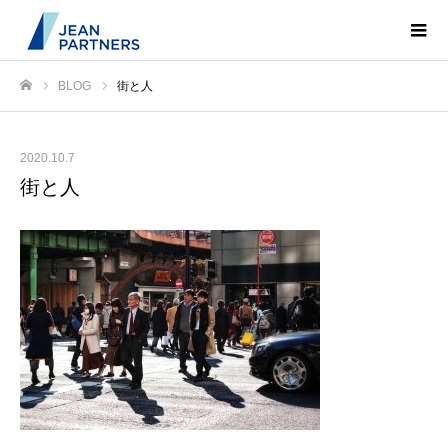
BLOG
街と人
ホーム
2020.10.7
街と人