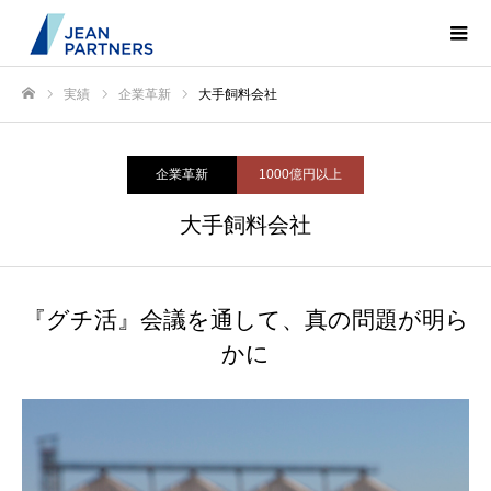
実績
企業革新
大手飼料会社
ホーム
企業革新
1000億円以上
大手飼料会社
『グチ活』会議を通して、真の問題が明ら
かに